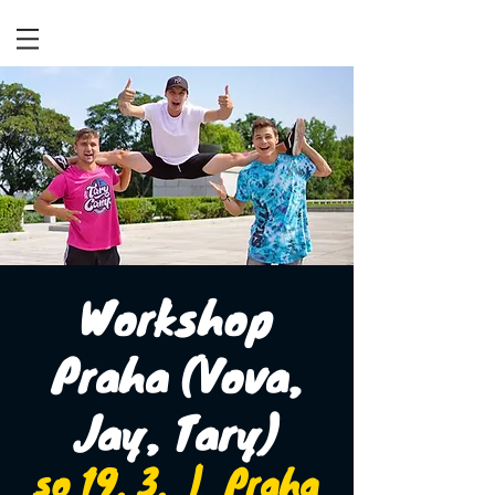
Workshop
Praha (Vova,
Jay, Tary)
so 19. 3.
  |  
Praha