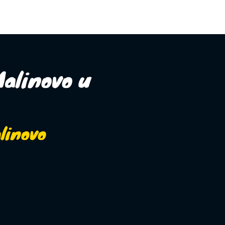
AKCE
SHOW
Malinovo u
alinovo