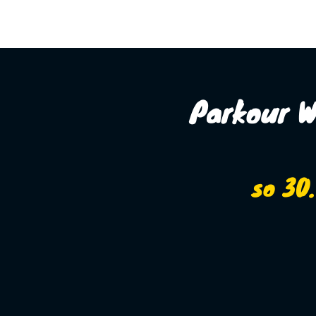
DOMŮ
CAMP
Parkour W
so 30.