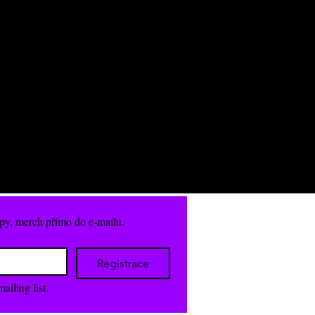
py, merch přímo do e-mailu.
Registrace
ailing list.