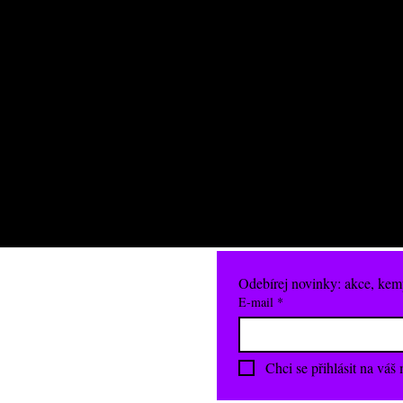
Odebírej novinky: akce, kem
E‑mail
*
L.COM
Chci se přihlásit na váš m