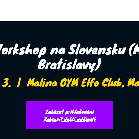
MERCH
orkshop na Slovensku (
Bratislavy)
 3.
  |  
Malina GYM Elfo Club, M
Zakázat přihlašování
Zobrazit další události