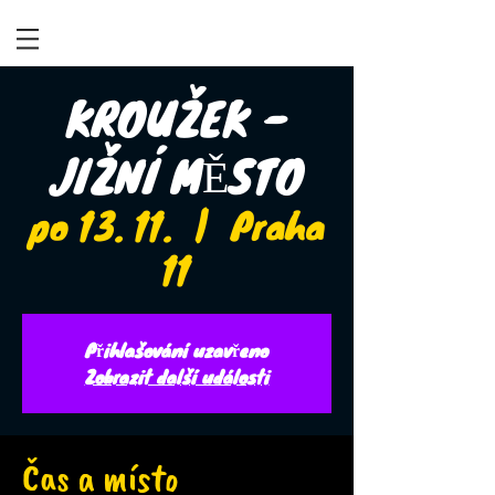
KROUŽEK -
JIŽNÍ MĚSTO
po 13. 11.
  |  
Praha
11
Přihlašování uzavřeno
Zobrazit další události
Čas a místo